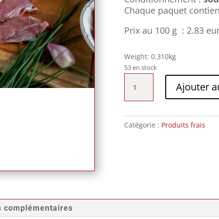
Chaque paquet contie
Prix au 100 g : 2.83 eu
Weight: 0.310kg
53 en stock
quantité
Ajouter a
de
Aiguillettes
de
canard
Catégorie :
Produits frais
(
300g)
s complémentaires