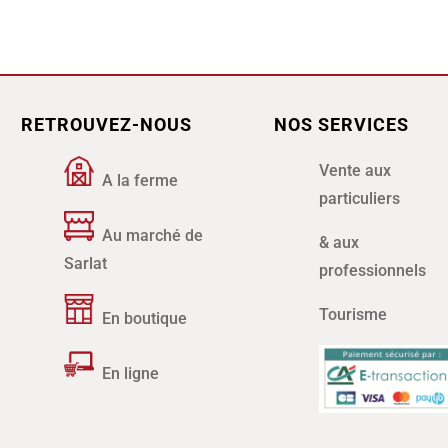
RETROUVEZ-NOUS
NOS SERVICES
Vente aux
A la ferme
particuliers
Au marché de
& aux
Sarlat
professionnels
Tourisme
En boutique
En ligne