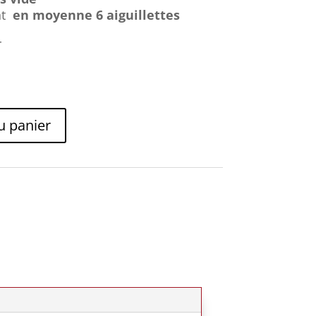
nt
en moyenne 6 aiguillettes
r
u panier