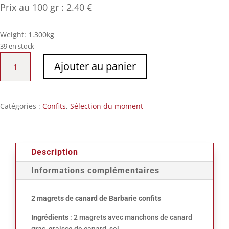
Prix au 100 gr : 2.40 €
Weight: 1.300kg
39 en stock
quantité
Ajouter au panier
de
2
magrets
Catégories :
Confits
,
Sélection du moment
Description
Informations complémentaires
2 magrets de canard de Barbarie confits
Ingrédients
: 2 magrets avec manchons de canard
gras, graisse de canard, sel.